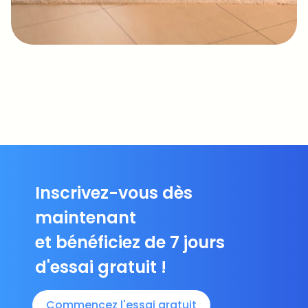
Inscrivez-vous dès
maintenant
et bénéficiez de 7 jours
d'essai gratuit !
Commencez l'essai gratuit