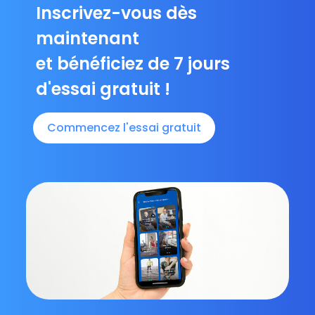
Inscrivez-vous dès
maintenant
et bénéficiez de 7 jours
d'essai gratuit !
Commencez l'essai gratuit