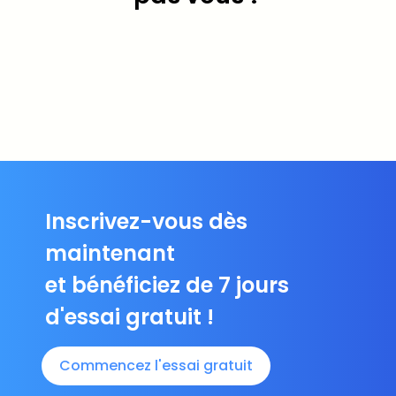
Inscrivez-vous dès
maintenant
et bénéficiez de 7 jours
d'essai gratuit !
Commencez l'essai gratuit