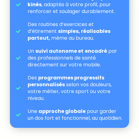
kinés
, adaptés à votre profil, pour
renforcer et soulager durablement.
Des routines d’exercices et
d’étirement
simples, réalisables
partout,
même au bureau.
Un
suivi autonome et
encadré
par
des professionnels de santé
directement sur votre mobile.
Des
programmes progressifs
personnalisés
selon vos douleurs,
votre métier, votre sport ou votre
niveau.
Une
approche globale
pour garder
un dos fort et fonctionnel, au quotidien.