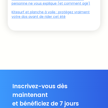
personne ne vous explique (et comment agir)
Kitesurf et planche à voile : protégez vraiment
votre dos avant de rider cet été
Inscrivez-vous dès
maintenant
et bénéficiez de 7 jours