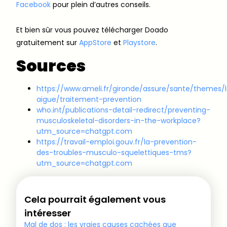
Facebook
pour plein d’autres conseils.
Et bien sûr vous pouvez télécharger Doado
gratuitement sur
AppStore
et
Playstore
.
Sources
https://www.ameli.fr/gironde/assure/sante/themes/
aigue/traitement-prevention
who.int/publications-detail-redirect/preventing-
musculoskeletal-disorders-in-the-workplace?
utm_source=chatgpt.com
https://travail-emploi.gouv.fr/la-prevention-
des-troubles-musculo-squelettiques-tms?
utm_source=chatgpt.com
Cela pourrait également vous
intéresser
Mal de dos : les vraies causes cachées que