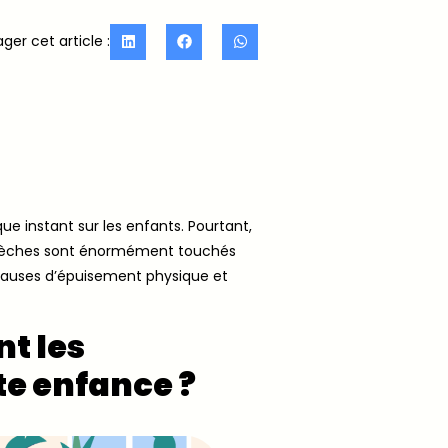
ger cet article :
que instant sur les enfants. Pourtant,
s crèches sont énormément touchés
 causes d’épuisement physique et
t les
te enfance ?