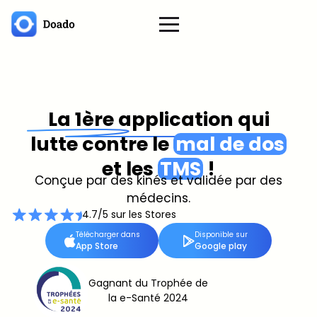
La 1ère application qui
lutte contre le
mal de dos
et les
TMS
!
Conçue par des kinés et validée par des
médecins.
4.7/5 sur les Stores
Télécharger dans
Disponible sur
App Store
Google play
Gagnant du Trophée de
la e-Santé 2024